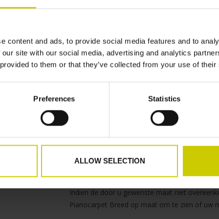
Het Pianocarpet Breed beschermt zowel de kast
console “poten” van uw piano tegen de direct 
vloerverwarming. Opstijgende warme lucht ontt
lijmconstructies uitdrogen, loslaten en gaan w
e content and ads, to provide social media features and to analy
uw piano!
 our site with our social media, advertising and analytics partn
 provided to them or that they’ve collected from your use of their
Via deze pagina kunnen wij een Pianocarpet 
maten.
Preferences
Statistics
Lengte tot 155 cm
Breedte tot 45 cm
Bij het bovenstaande tekstveld; Gewenste maat
ALLOW SELECTION
kunt u de maten, in cm aan ons doorgeven.
Indien de door u gewenste maat niet overeen
Pianocarpet Breed op maat om te zien of uw ma