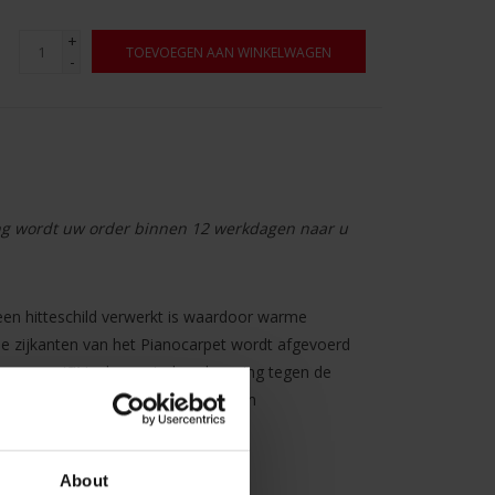
+
TOEVOEGEN AAN WINKELWAGEN
-
ng wordt uw order binnen 12 werkdagen naar u
een hitteschild verwerkt is waardoor warme
de zijkanten van het Pianocarpet wordt afgevoerd
ianocarpet™ is de eerste bescherming tegen de
loerverwarming en heeft tevens een
hting de vloer.
About