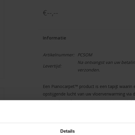
€--,--
Informatie
Artikelnummer:
PCSOM
Na ontvangst van uw betali
Levertijd:
verzonden.
Een Pianocarpet™ product is een tapijt waarin 
opstijgende lucht van uw vloerverwarming via 
en niet direct door uw instrument “stroomt”. P
gevaren van opstijgende warme lucht van uw v
geluiddempende werking m.b.t. geluidsgolven ric
Details