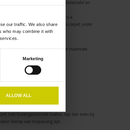
, constructie en ombouw, als de klaviertafel en
opstijgende warme lucht van uw
rekt vocht aan uw piano waardoor o.a.
erken. De oplossing: Plaats een Pianocarpet onder
se our traffic. We also share
ers who may combine it with
 services.
Smal op maat maken met de volgende maximale
Marketing
: *
ALLOW ALL
komt met bovengenoemde maten, kijk dan even bij
ten hierop van toepassing zijn.