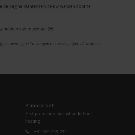
 via de pagina Klantenservice uw wensen door te
ng hebben van maximaal 2%.
glijst toevoegen
/
Toevoegen om te vergelijken
/
Afdrukken
aar een ander adres, dan uw bedrijfsadres,
rzending wordt nooit een factuur mee verzonden
len.
nt u het andere adres invullen bij het afronden van
Pianocarpet
First protection against underfloor
heating
+31 650 298 732