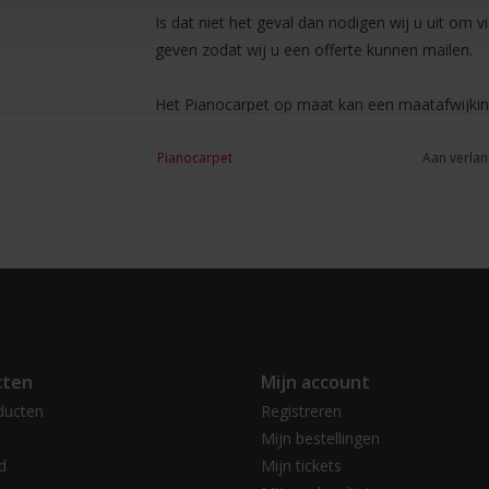
Is dat niet het geval dan nodigen wij u uit om
geven zodat wij u een offerte kunnen mailen.
Het Pianocarpet op maat kan een maatafwijki
Pianocarpet
Aan verlan
Indien u wenst kunnen wij uw order versturen n
bijvoorbeeld het adres van uw klant. Bij de ve
waardoor uw klant uw inkoopprijs kan achterha
Wilt u gebruiken maken van deze service dan ku
uw bestelling.
cten
Mijn account
ducten
Registreren
Mijn bestellingen
d
Mijn tickets