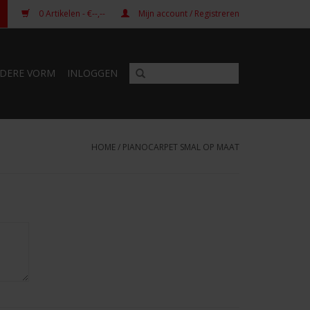
0
Artikelen
- €--,--
Mijn account / Registreren
DERE VORM
INLOGGEN
HOME
/
PIANOCARPET SMAL OP MAAT