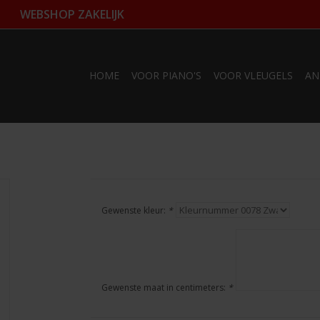
WEBSHOP ZAKELIJK
HOME
VOOR PIANO'S
VOOR VLEUGELS
AN
Gewenste kleur:
*
Gewenste maat in centimeters:
*