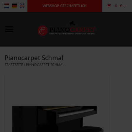
WEBSHOP GESCHAEFTLICH
0
- €--,--
Startseite
Pianocarpet
Pianocarpet Schmal
Flügelcarpet
STARTSEITE
/
PIANOCARPET SCHMAL
Andere Form
anmelden