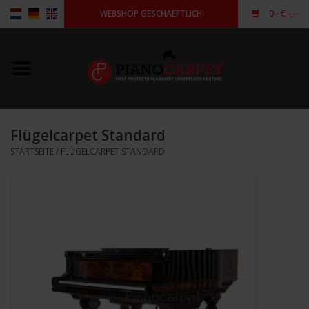
WEBSHOP GESCHAEFTLICH
0
- €--,--
Startseite
Pianocarpet
Flügelcarpet Standard
Flügelcarpet
STARTSEITE
/
FLÜGELCARPET STANDARD
Andere Form
anmelden