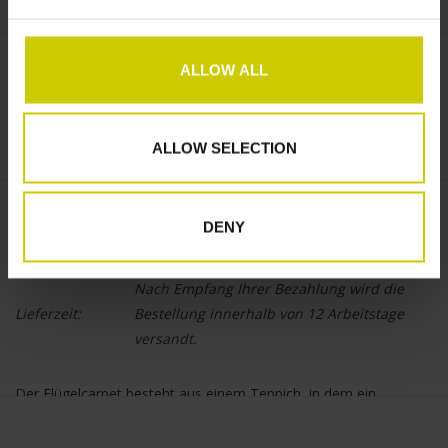
ALLOW ALL
€--,--
+
ZUM WARENKORB HINZUFÜGEN
-
ALLOW SELECTION
Informationen
DENY
Artikelnummer::
VC145
Nach Empfang Ihrer Bezahlung wird die
Lieferzeit:
Bestellung innerhalb von 12 Arbeitstage
versandt.
Der Flügelcarpet besteht aus einem Teppich, in dem ein
Hitzeschild eingearbeitet wurde.